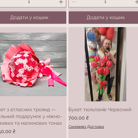
Додати у кошик
Додати у кошик
ет з атласних троянд —
Букет тюльпанів Червоний
льний подарунок у ніжно-
Ціна
700,00 ₴
жевих та малинових тонах
Самовивіз Доставка
а
50,00 ₴