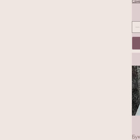
Само
Бук