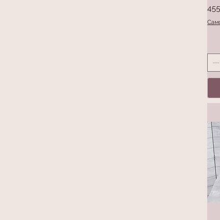
Цін
455
Само