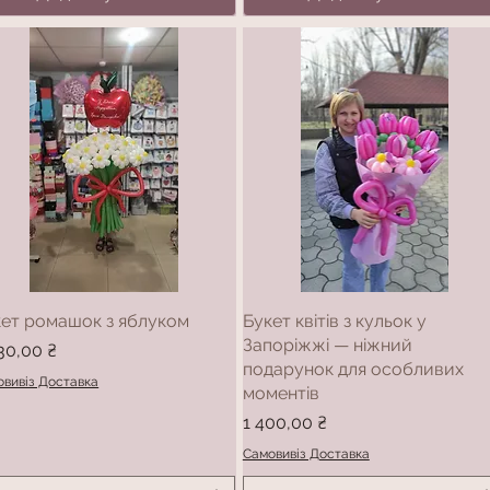
кет ромашок з яблуком
Букет квітів з кульок у
Запоріжжі — ніжний
а
30,00 ₴
подарунок для особливих
вивіз Доставка
моментів
Ціна
1 400,00 ₴
Самовивіз Доставка