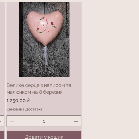
Велике серце з написом та
малюнком на 8 березня
Ціна
1 250,00 ₴
Самовивіз Доставка
Додати у кошик