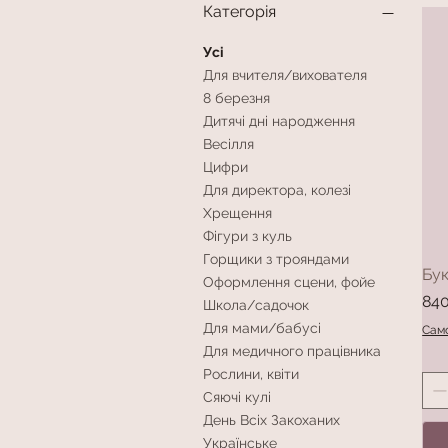
Категорія
Усі
Для вчителя/вихователя
8 березня
Дитячі дні народження
Весілля
Цифри
Для директора, колезі
Хрещення
Фігури з куль
Горщики з трояндами
Бук
Оформлення сцени, фойе
Цін
840
Школа/садочок
Для мами/бабусі
Само
Для медичного працівника
Рослини, квіти
Сяючі кулі
День Всіх Закоханих
Українське