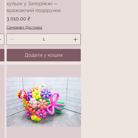
кульок у Запоріжжі —
вражаючий подарунок
Ціна
3 010,00 ₴
Самовивіз Доставка
Додати у кошик