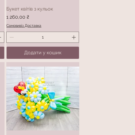
Букет квітів з кульок
Ціна
1 260,00 ₴
Самовивіз Доставка
Додати у кошик