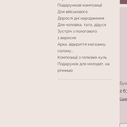
Подарункові композиції
Для військового
Дорослі дні народження
Для чоловіка, тата, дідуся
Зустріч з пологового
1 вересня
Арка, відкриття магазину,
салону...
Композиції з гелієвих куль
Подарунок для молодят, на
річницю
Бу
Цін
2 6
Само