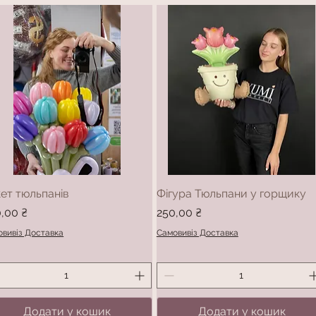
ет тюльпанів
Фігура Тюльпани у горщику
а
Ціна
,00 ₴
250,00 ₴
вивіз Доставка
Самовивіз Доставка
Додати у кошик
Додати у кошик