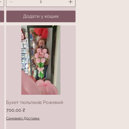
Додати у кошик
Букет тюльпанів Рожевий
Ціна
700,00 ₴
Самовивіз Доставка