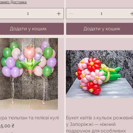
вивіз Доставка
Додати у кошик
Додати у кошик
ура тюльпан та гелієві кулі
Букет квітів з кульок рожеви
у Запоріжжі — ніжний
а
15,00 ₴
подарунок для особливих