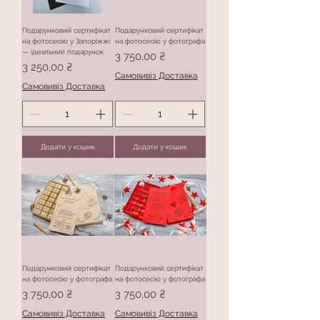
Подарунковий сертифікат
Подарунковий сертифікат
на фотосесію у Запоріжжі
на фотосесію у фотографа
— ідеальний подарунок
Ціна
3 750,00 ₴
Ціна
3 250,00 ₴
Самовивіз Доставка
Самовивіз Доставка
Додати у кошик
Додати у кошик
Подарунковий сертифікат
Подарунковий сертифікат
на фотосесію у фотографа
на фотосесію у фотографа
Ціна
Ціна
3 750,00 ₴
3 750,00 ₴
Самовивіз Доставка
Самовивіз Доставка