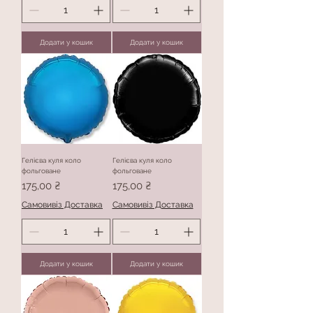
Додати у кошик
Додати у кошик
Гелієва куля коло
Гелієва куля коло
фольговане
фольговане
Ціна
Ціна
175,00 ₴
175,00 ₴
Самовивіз Доставка
Самовивіз Доставка
Додати у кошик
Додати у кошик