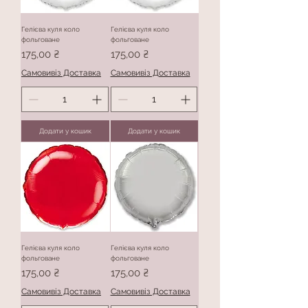
Гелієва куля коло
Гелієва куля коло
фольговане
фольговане
Ціна
Ціна
175,00 ₴
175,00 ₴
Самовивіз Доставка
Самовивіз Доставка
Додати у кошик
Додати у кошик
Гелієва куля коло
Гелієва куля коло
фольговане
фольговане
Ціна
Ціна
175,00 ₴
175,00 ₴
Самовивіз Доставка
Самовивіз Доставка