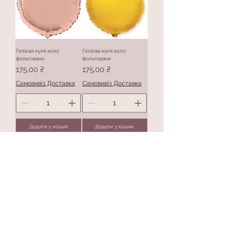
Гелієва куля коло
Гелієва куля коло
фольговане
фольговане
Ціна
Ціна
175,00 ₴
175,00 ₴
Самовивіз Доставка
Самовивіз Доставка
Додати у кошик
Додати у кошик
Гелієва куля коло
фольговане