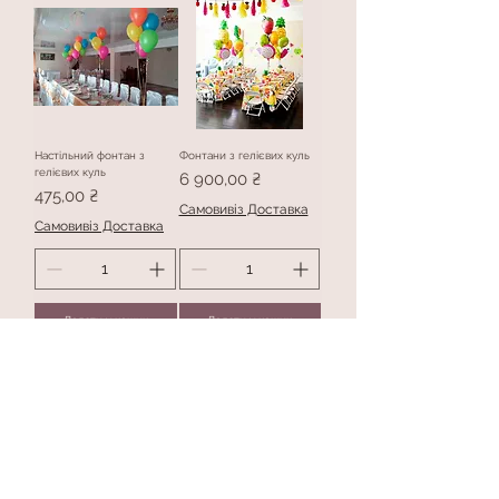
Настільний фонтан з
Фонтани з гелієвих куль
гелієвих куль
Ціна
6 900,00 ₴
Ціна
475,00 ₴
Самовивіз Доставка
Самовивіз Доставка
Додати у кошик
Додати у кошик