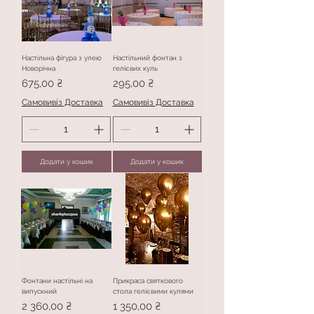
Настільна фігура з улею
Настільний фонтан з
Новорічна
гелієвих куль
Ціна
Ціна
675,00 ₴
295,00 ₴
Самовивіз Доставка
Самовивіз Доставка
Додати у кошик
Додати у кошик
Фонтани настільні на
Прикраса святкового
випускний
стола гелієвими кулями
Ціна
Ціна
2 360,00 ₴
1 350,00 ₴