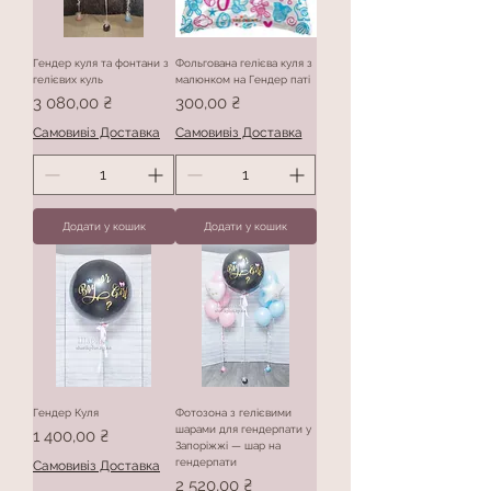
Гендер куля та фонтани з
Фольгована гелієва куля з
гелієвих куль
малюнком на Гендер паті
Ціна
Ціна
3 080,00 ₴
300,00 ₴
Самовивіз Доставка
Самовивіз Доставка
Додати у кошик
Додати у кошик
Гендер Куля
Фотозона з гелієвими
шарами для гендерпати у
Ціна
1 400,00 ₴
Запоріжжі — шар на
гендерпати
Самовивіз Доставка
Ціна
2 520,00 ₴