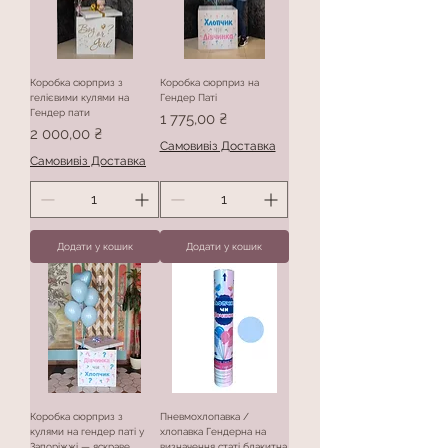
Коробка сюрприз з
Коробка сюрприз на
гелієвими кулями на
Гендер Паті
Гендер пати
Ціна
1 775,00 ₴
Ціна
2 000,00 ₴
Самовивіз Доставка
Самовивіз Доставка
Додати у кошик
Додати у кошик
Коробка сюрприз з
Пневмохлопавка /
кулями на гендер паті у
хлопавка Гендерна на
Запоріжжі — яскраве
визначення статі блакитна