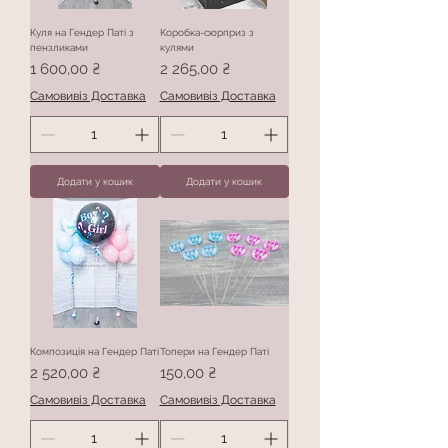
Куля на Гендер Паті з
Коробка-сюрприз з
пензликами
кулями
Ціна
Ціна
1 600,00 ₴
2 265,00 ₴
Самовивіз Доставка
Самовивіз Доставка
Додати у кошик
Додати у кошик
Композиція на Гендер Паті
Топери на Гендер Паті
Ціна
Ціна
2 520,00 ₴
150,00 ₴
Самовивіз Доставка
Самовивіз Доставка