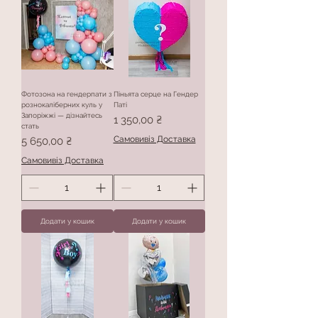
Фотозона на гендерпати з
Піньята серце на Гендер
рознокаліберних куль у
Паті
Запоріжжі — дізнайтесь
Ціна
1 350,00 ₴
стать
Ціна
Самовивіз Доставка
5 650,00 ₴
Самовивіз Доставка
Додати у кошик
Додати у кошик