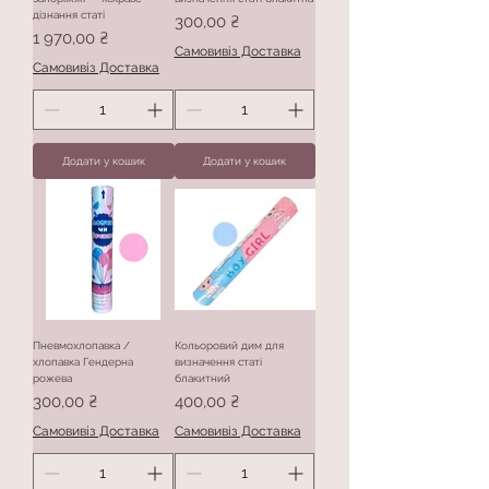
дізнання статі
Ціна
300,00 ₴
Ціна
1 970,00 ₴
Самовивіз Доставка
Самовивіз Доставка
Додати у кошик
Додати у кошик
Пневмохлопавка /
Кольоровий дим для
хлопавка Гендерна
визначення статі
рожева
блакитний
Ціна
Ціна
300,00 ₴
400,00 ₴
Самовивіз Доставка
Самовивіз Доставка