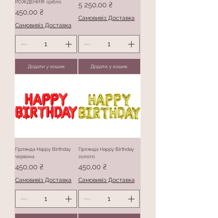
РОЖДЕНИЯ! срібло
Ціна
5 250,00 ₴
Ціна
450,00 ₴
Самовивіз Доставка
Самовивіз Доставка
Додати у кошик
Додати у кошик
Гірлянда Happy Birthday
Гірлянда Happy Birthday
червона
золото
Ціна
Ціна
450,00 ₴
450,00 ₴
Самовивіз Доставка
Самовивіз Доставка