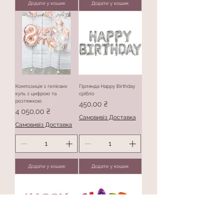
Додати у кошик
Додати у кошик
Композиція з гелієвих
Гірлянда Happy Birthday
куль з цифрою та
срібло
розтяжкою
Ціна
450,00 ₴
Ціна
4 050,00 ₴
Самовивіз Доставка
Самовивіз Доставка
Додати у кошик
Додати у кошик