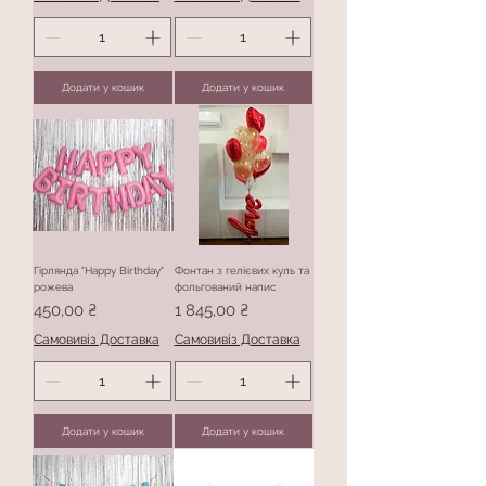
Додати у кошик
Додати у кошик
Гірлянда "Happy Birthday"
Фонтан з гелієвих куль та
рожева
фольгований напис
Ціна
Ціна
450,00 ₴
1 845,00 ₴
Самовивіз Доставка
Самовивіз Доставка
Додати у кошик
Додати у кошик