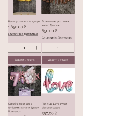
Напис розтяжка та цифри
Фольгована розтяжка
напис Луівітон
Ціна
1 850,00 ₴
Ціна
850,00 ₴
Самовивіз Доставка
Самовивіз Доставка
Додати у кошик
Додати у кошик
Коробка сюрприз з
Гірлянда Love букви
гелієвими кулями Дісней
різнокольорові
Принцеси
Ціна
350,00 ₴