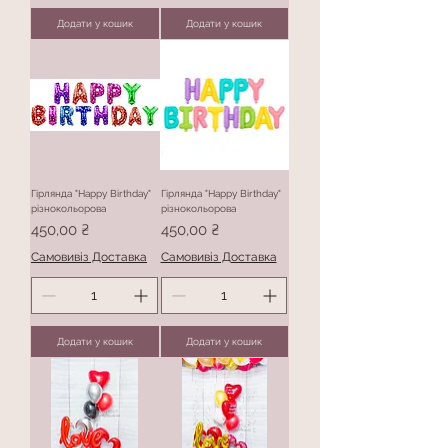
Додати у кошик
Додати у кошик
Гірлянда "Happy Birthday"
Гірлянда "Happy Birthday"
різнокольорова
різнокольорова
Ціна
Ціна
450,00 ₴
450,00 ₴
Самовивіз Доставка
Самовивіз Доставка
Додати у кошик
Додати у кошик