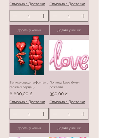
Самовивіз Доставка
Самовивіз Доставка
Додати у кошик
Додати у кошик
Велике серце та фонтан з
Гірлянда Love букви
гелієвих сердець
рожевий
Ціна
Ціна
6 600,00 ₴
350,00 ₴
Самовивіз Доставка
Самовивіз Доставка
Додати у кошик
Додати у кошик