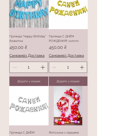
Гірлянда "Happy Birthday"
Гірлянда С ДНЁМ
блакитна
РОЖДЕНИЯ! золото
Ціна
Ціна
450,00 ₴
450,00 ₴
Самовивіз Доставка
Самовивіз Доставка
Додати у кошик
Додати у кошик
Гірлянда С ДНЁМ
Фотозона з серцями