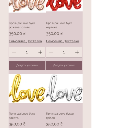
Гірлянда Love букв
Гірлянда Love букв
рожеве золото
червона
Ціна
Ціна
350,00 ₴
350,00 ₴
Самовивіз Доставка
Самовивіз Доставка
Додати у кошик
Додати у кошик
Гірлянда Love букв
Гірлянда Love букви
золото
срібло
Ціна
Ціна
350,00 ₴
350,00 ₴