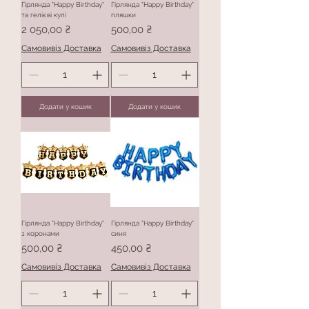
Гірлянда "Happy Birthday"
Гірлянда "Happy Birthday"
та гелієві кулі
пляшки
Ціна
Ціна
2 050,00 ₴
500,00 ₴
Самовивіз Доставка
Самовивіз Доставка
Додати у кошик
Додати у кошик
Гірлянда "Happy Birthday"
Гірлянда "Happy Birthday"
з коронами
синя
Ціна
Ціна
500,00 ₴
450,00 ₴
Самовивіз Доставка
Самовивіз Доставка