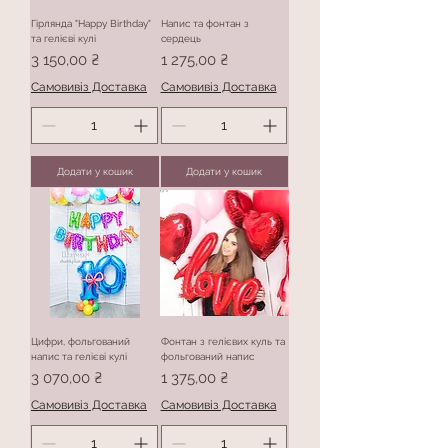
Гірлянда "Happy Birthday"
Напис та фонтан з
та гелієві кулі
сердець
Ціна
Ціна
3 150,00 ₴
1 275,00 ₴
Самовивіз Доставка
Самовивіз Доставка
Додати у кошик
Додати у кошик
Цифри, фольгований
Фонтан з гелієвих куль та
напис та гелієві кулі
фольгований напис
Ціна
Ціна
3 070,00 ₴
1 375,00 ₴
Самовивіз Доставка
Самовивіз Доставка