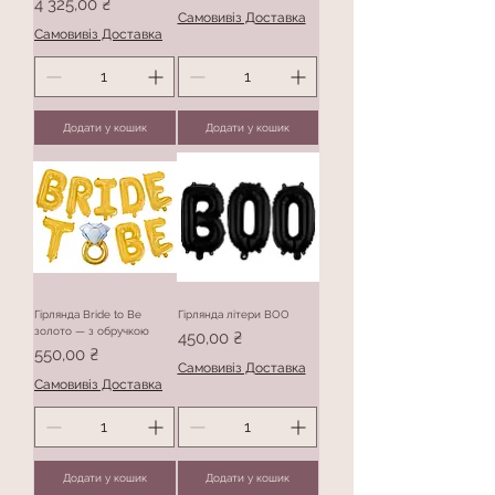
Ціна
4 325,00 ₴
Самовивіз Доставка
Самовивіз Доставка
Додати у кошик
Додати у кошик
Гірлянда Bride to Be
Гірлянда літери BOO
золото — з обручкою
Ціна
450,00 ₴
Ціна
550,00 ₴
Самовивіз Доставка
Самовивіз Доставка
Додати у кошик
Додати у кошик