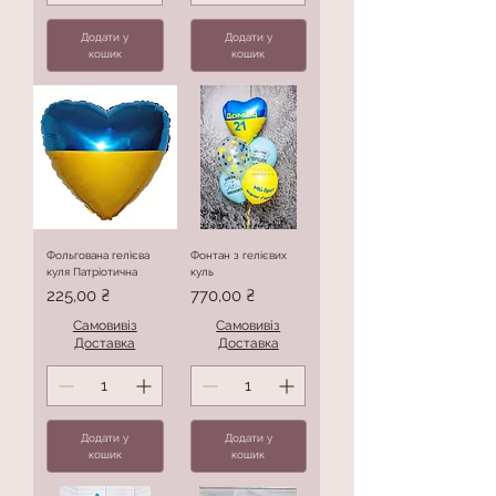
Додати у
Додати у
кошик
кошик
Фольгована гелієва
Фонтан з гелієвих
куля Патріотична
куль
Ціна
Ціна
225,00 ₴
770,00 ₴
Самовивіз
Самовивіз
Доставка
Доставка
Додати у
Додати у
кошик
кошик