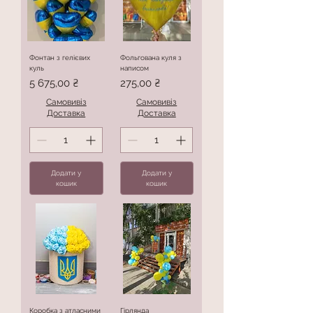
Фонтан з гелієвих
Фольгована куля з
куль
написом
Ціна
Ціна
5 675,00 ₴
275,00 ₴
Самовивіз
Самовивіз
Доставка
Доставка
Додати у
Додати у
кошик
кошик
Коробка з атласними
Гірлянда