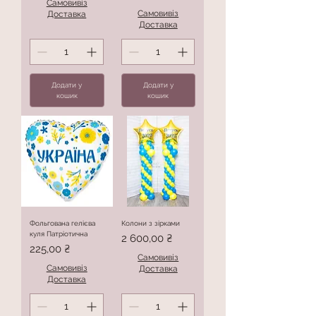
Самовивіз
Самовивіз
Доставка
Доставка
Додати у
Додати у
кошик
кошик
Фольгована гелієва
Колони з зірками
куля Патріотична
Ціна
2 600,00 ₴
Ціна
225,00 ₴
Самовивіз
Самовивіз
Доставка
Доставка