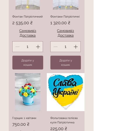
Фонтан Патріотичний
Фонтани Патріотичні
Ціна
Ціна
2 535,00 ₴
1 320,00 ₴
Самовивіз
Самовивіз
Доставка
Доставка
Додати у
Додати у
кошик
кошик
Горщик з квітами
Фольгована гелієва
куля Патріотична
Ціна
750,00 ₴
Ціна
225,00 ₴