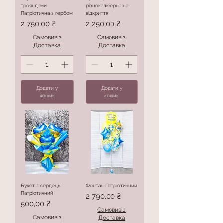
трояндами
різнокаліберна на
Патріотична з гербом
відкриття
Ціна
Ціна
2 750,00 ₴
2 250,00 ₴
Самовивіз
Самовивіз
Доставка
Доставка
Додати у
Додати у
кошик
кошик
Букет з сердець
Фонтан Патріотичний
Патріотичний
Ціна
2 790,00 ₴
Ціна
500,00 ₴
Самовивіз
Самовивіз
Доставка