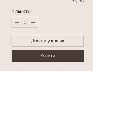
0/500
Кількість
*
Додати у кошик
Купити
2 цифри з гелієм(метрові)
2 фонтани по 3 латексні кулі, 3
кулі Хром, 3 кулі з конфетті та
серця
Колір та цифри в асортименті