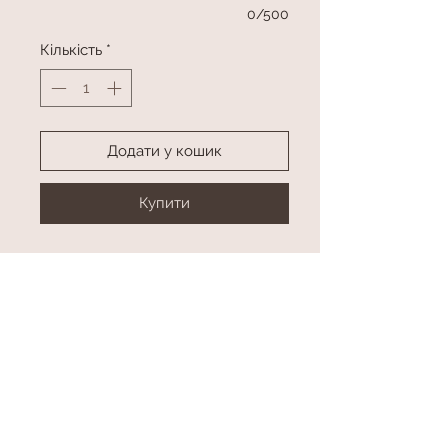
0/500
Кількість
*
Додати у кошик
Купити
2 цифри з гелієм (метрові)
2 фонтани по 8 латексних куль, 3
куль з конфетті та 3 фольгованих
куль
Колір та цифри в асортименті