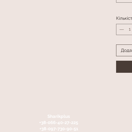
Кількіс
Дода
Sharikplus
+38-066-40-27-225
+38-097-730-90-51