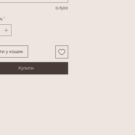
0/500
ть
*
ти у кошик
Купити