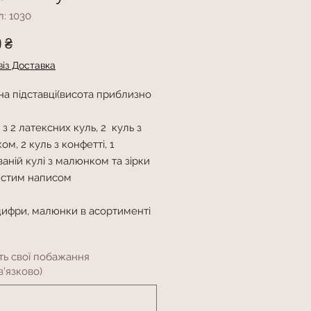
: 1030
Ціна
0 ₴
із Доставка
на підставці(висота приблизно
з 2 латексних куль, 2 куль з
м, 2 куль з конфетті, 1
аній кулі з малюнком та зірки
истим написом
 цифри, малюнки в асортименті
ть свої побажання
'язково)