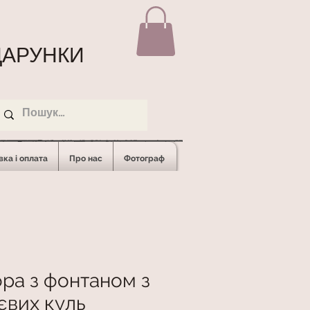
АРУНКИ
ка і оплата
Про нас
Фотограф
ра з фонтаном з
ієвих куль