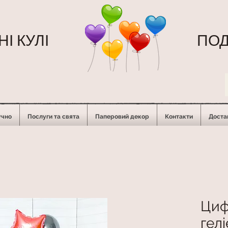
І КУЛІ
ПОД
учно
Послуги та свята
Паперовий декор
Контакти
Достав
Циф
гел