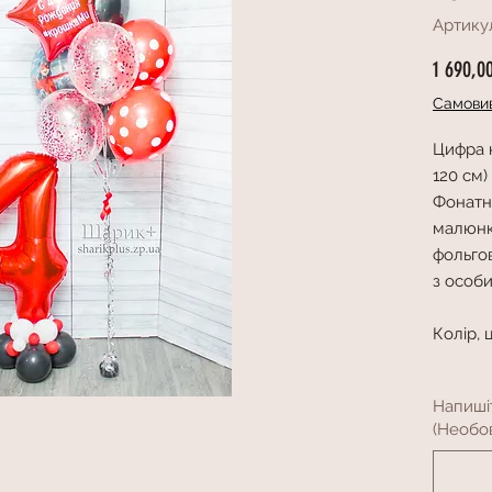
Артикул
1 690,0
Самовив
Цифра 
120 см)
Фонатн 
малюнко
фольгов
з особ
Колір,
Напиші
(Необов