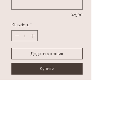
0/500
Кількість
*
Додати у кошик
Купити
Цифра з гелієм (метрова)
2 фонтани по 10 латексних куль, 3
куль з конфетті та 2 фольгованих
куль
Колір та цифра в асортименті