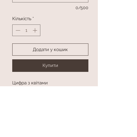
0/500
Кількість
*
Додати у кошик
Купити
Цифра з квітами
Висота приблизно 170 см
Колір та цифра в асортименті
висота
висота приблизно 170 см