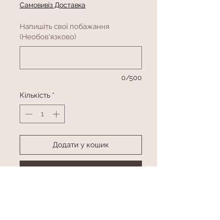
Самовивіз Доставка
Напишіть свої побажання
(Необов'язково)
0/500
Кількість
*
Додати у кошик
Купити
Фігура Ведмедик з букетом та міні
цифрою (висота приблизно 80 см)