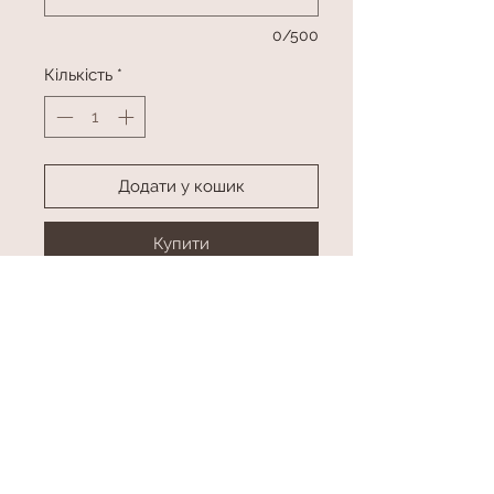
0/500
Кількість
*
Додати у кошик
Купити
Фонтан з 9 куль Хром, 3 куль з
конфетті та цифри
Колір та цифра в асортименті