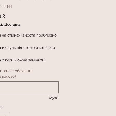
: 0344
Ціна
0 ₴
із Доставка
и на стійках (висота приблизно
євих куль під стелю з квітками
а фігури можна замінити
ть свої побажання
'язково)
0/500
ть
*