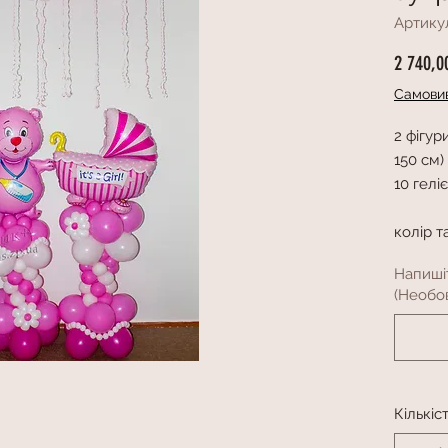
Артикул
2 740,0
Самовив
2 фігур
150 см)
10 гелі
колір т
Напиші
(Необов
Кількіс