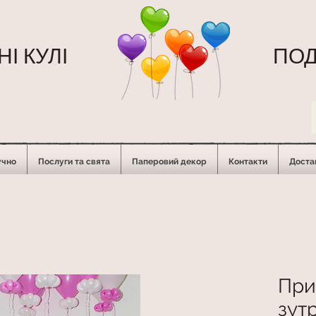
І КУЛІ
ПОД
учно
Послуги та свята
Паперовий декор
Контакти
Достав
При
зут