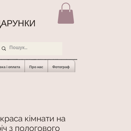
АРУНКИ
ка і оплата
Про нас
Фотограф
краса кімнати на
річ з пологового