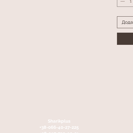
Дода
Sharikplus
+38-066-40-27-225