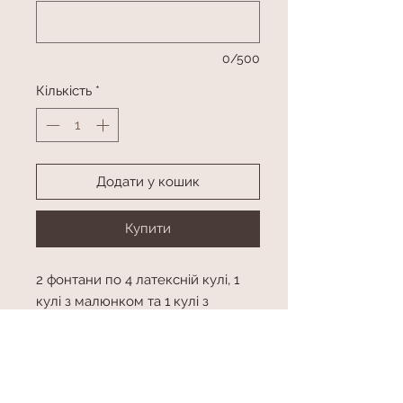
0/500
Кількість
*
Додати у кошик
Купити
2 фонтани по 4 латексній кулі, 1
кулі з малюнком та 1 кулі з
конфетті
Фігура з гелієм
Колір та фігуру можна замінити