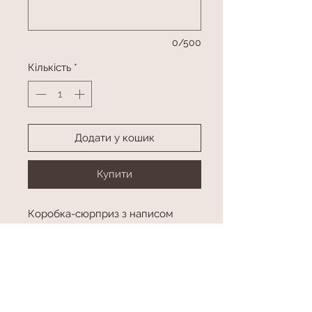
0/500
Кількість
*
Додати у кошик
Купити
Коробка-сюрприз з написом
Фонтан з 3 латекних куль, 3 куль з
малюнком, 3 куль з конфетті та
фігури
Колір в асортименті