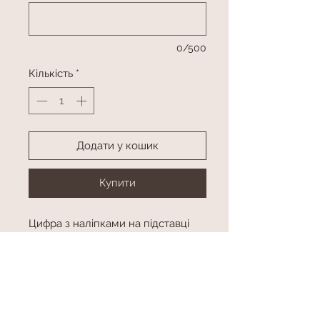
0/500
Кількість
*
Додати у кошик
Купити
Цифра з наліпками на підставці
(висота приблизно 150 см)
2 фонтани по 7 латексних куль з
малюнком
2 фігури Майнкрафт