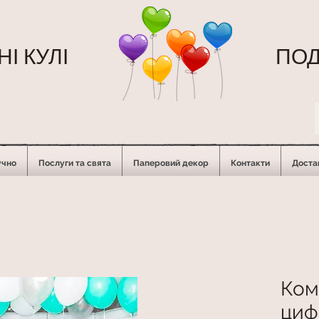
І КУЛІ
ПОД
учно
Послуги та свята
Паперовий декор
Контакти
Достав
Ком
ци