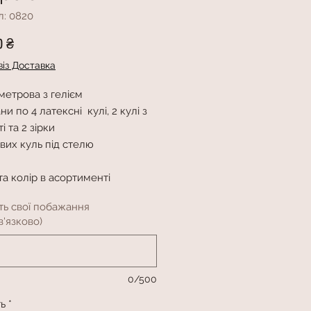
л: 0820
Ціна
0 ₴
із Доставка
метрова з гелієм
ни по 4 латексні кулі, 2 кулі з
і та 2 зірки
євих куль під стелю
а колір в асортименті
ть свої побажання
'язково)
0/500
ть
*