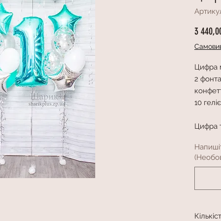
Артику
3 440,0
Самовив
Цифра 
2 фонта
конфетт
10 гелі
Цифра т
Напиші
(Необов
Кількіс