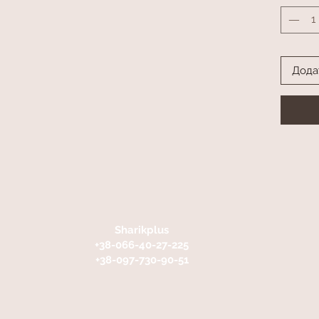
Дода
Sharikplus
+38-066-40-27-225
+38-097-730-90-51