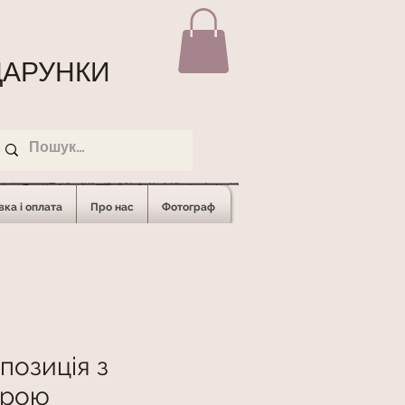
АРУНКИ
ка і оплата
Про нас
Фотограф
позиція з
фрою