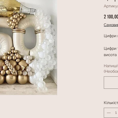
Артику
2 100,0
Самовив
Цифри н
Цифри т
висота
Напиші
(Необов
Кількіс