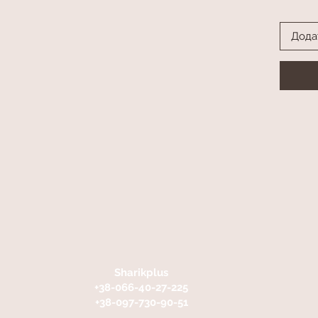
Дода
Sharikplus
+38-066-40-27-225
+38-097-730-90-51