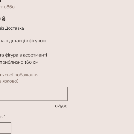
л: 0860
Ціна
0 ₴
із Доставка
а підставці з фігурою
а фігура в асортменті
 приблизно 160 см
ть свої побажання
'язково)
0/500
ть
*