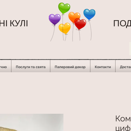
І КУЛІ
ПОД
учно
Послуги та свята
Паперовий декор
Контакти
Достав
Ком
циф