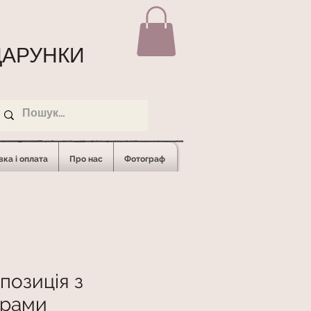
АРУНКИ
ка і оплата
Про нас
Фотограф
позиція з
рами