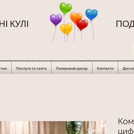
І КУЛІ
ПОД
учно
Послуги та свята
Паперовий декор
Контакти
Достав
Ком
циф