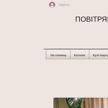
Увійти
ПОВІТРЯН
На головну
Каталог
Кулі пошт