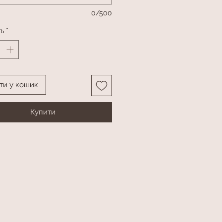
0/500
ть
*
ти у кошик
Купити