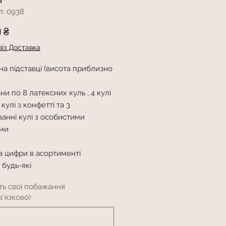
л: 0938
Ціна
0 ₴
із Доставка
а підставці (висота приблизно
ни по 8 латексних куль , 4 кулі
 кулі з конфетті та 3
анні кулі з особистими
ми
а цифри в асортименті
 будь-які
ть свої побажання
'язково)