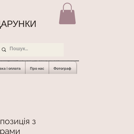
АРУНКИ
ка і оплата
Про нас
Фотограф
позиція з
рами