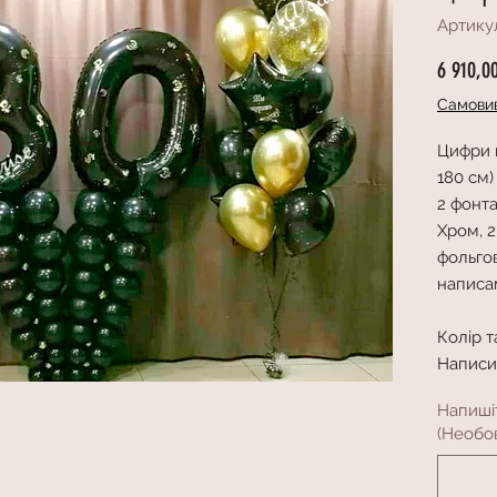
Артику
6 910,0
Самовив
Цифри н
180 см)
2 фонта
Хром, 2
фольгов
написа
Колір т
Написи
Напиші
(Необов