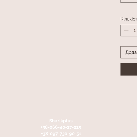
Кількіс
Дода
Sharikplus
+38-066-40-27-225
+38-097-730-90-51