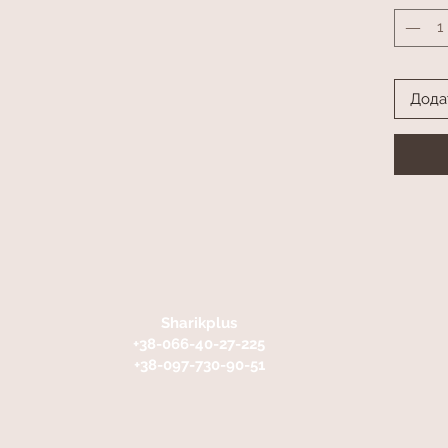
Дода
Sharikplus
+38-066-40-27-225
+38-097-730-90-51