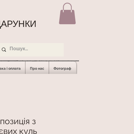
АРУНКИ
ка і оплата
Про нас
Фотограф
позиція з
ієвих куль