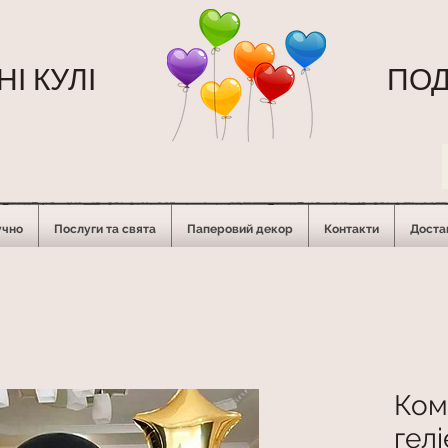
І КУЛІ
ПОД
учно
Послуги та свята
Паперовий декор
Контакти
Достав
Ком
гел