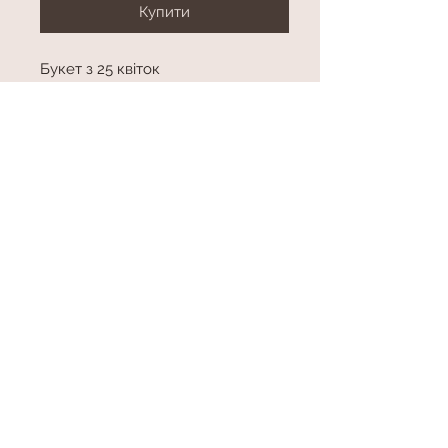
Купити
Букет з 25 квіток
Колір в асортименті
Висота приблизно 100 см
Sharikplus
+38-066-40-27-225
+38-097-730-90-51