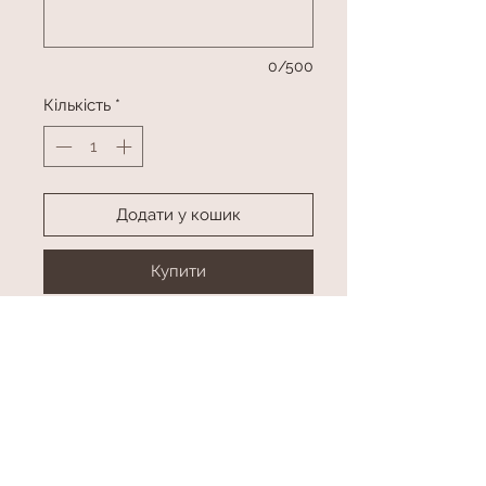
0/500
Кількість
*
Додати у кошик
Купити
Букет з іграшкою та батончиками
Колір в асортименті
Розмір
висота приблизно 45 см