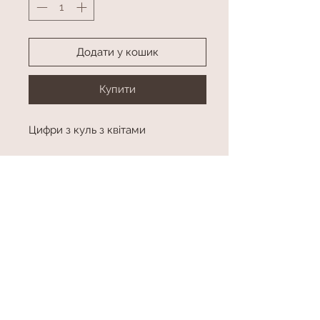
Додати у кошик
Купити
Цифри з куль з квітами
Колір та цифри в аосртименті
Висота приблизно 120 см
висота
висота приблизно 120 см