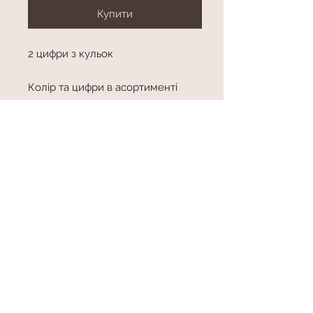
Купити
2 цифри з кульок
Колір та цифри в асортименті
Висота цифри приблизно 100 см
висота
висота приблизно 100 см