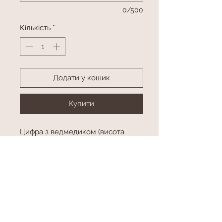
0/500
Кількість
*
Додати у кошик
Купити
Цифра з ведмедиком (висота
приблизно 120 см)
2 фонтани по 4 латексні кулі, 2
кулі з конфетті та зірки
Колір, цифра та фігура в
асортименті