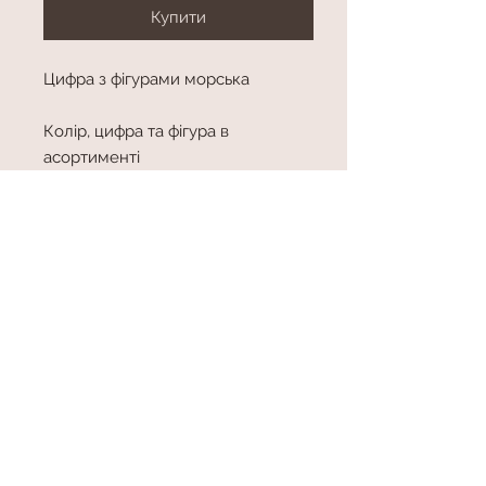
Купити
Цифра з фігурами морська
Колір, цифра та фігура в
асортименті
Висота приблизно 150 см
висота
висота приблизно 150 см