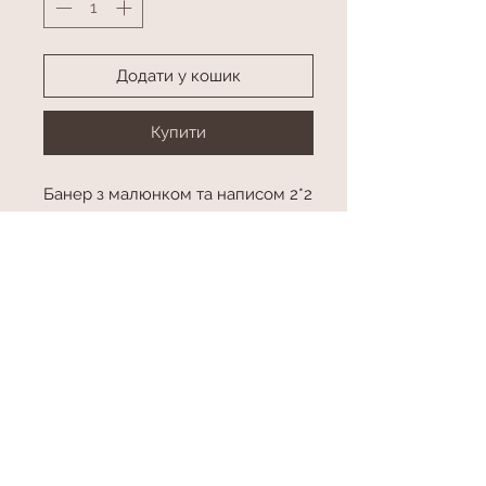
Додати у кошик
Купити
Банер з малюнком та написом 2*2
м
Різнокаліберна гірлянда з
фольгованими кулями та сферами
Напис та малюнок будь-який