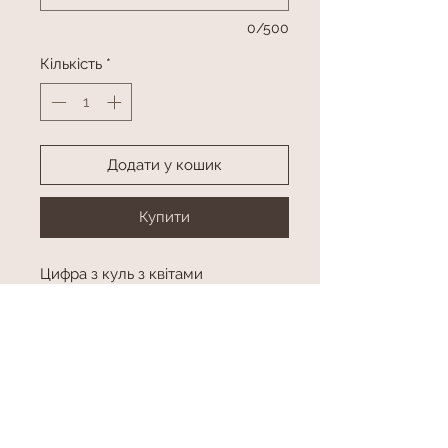
0/500
Кількість
*
Додати у кошик
Купити
Цифра з куль з квітами
Колір та цифра в асортименті
Висота приблизно 120 см
висота
висота приблизно 120 см