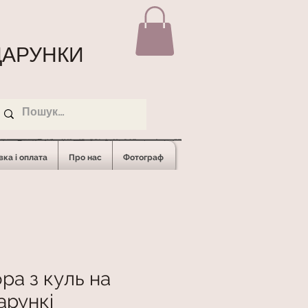
АРУНКИ
ка і оплата
Про нас
Фотограф
ра з куль на
арункі