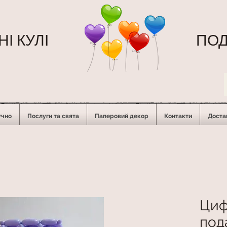
І КУЛІ
ПОД
учно
Послуги та свята
Паперовий декор
Контакти
Достав
Циф
под