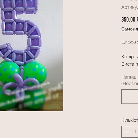
Артику
850,00 
Самовив
Цифра з
Колір 
Виста 
Напиші
(Необов
Кількіс