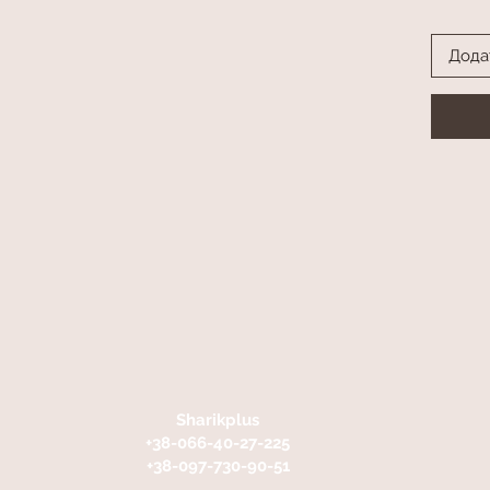
Дода
Sharikplus
+38-066-40-27-225
+38-097-730-90-51