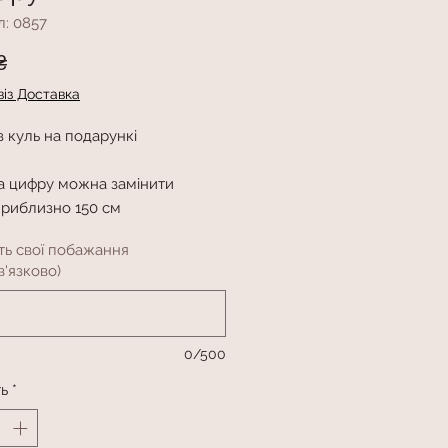
л: 0857
Ціна
₴
із Доставка
 куль на подарункі
та цифру можна замінити
приблизно 150 см
ть свої побажання
'язково)
0/500
ть
*