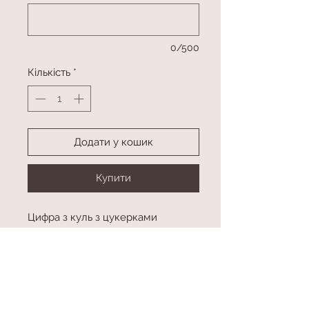
0/500
Кількість
*
Додати у кошик
Купити
Цифра з куль з цукерками
Колір, цифра та фігури в
асортименті
Висота приблизно 150 см