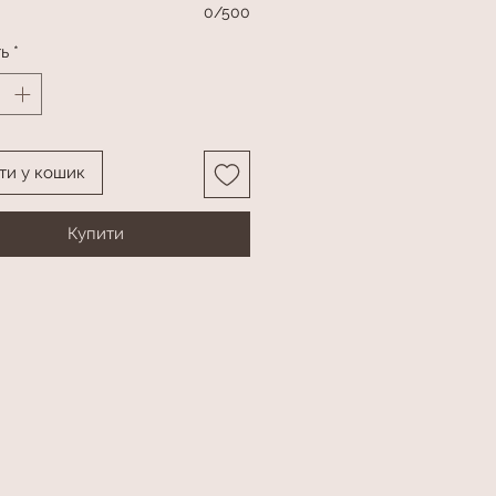
0/500
ть
*
ти у кошик
Купити