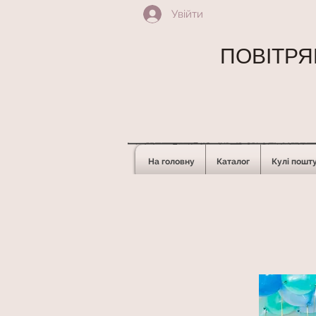
Увійти
ПОВІТРЯН
На головну
Каталог
Кулі пошт