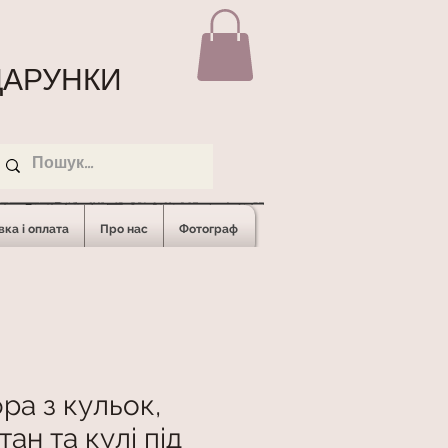
АРУНКИ
ка і оплата
Про нас
Фотограф
ра з кульок,
ан та кулі під