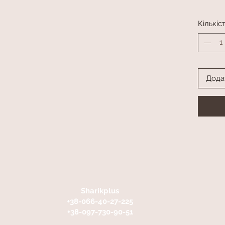
Кількіс
Дода
Sharikplus
+38-066-40-27-225
+38-097-730-90-51