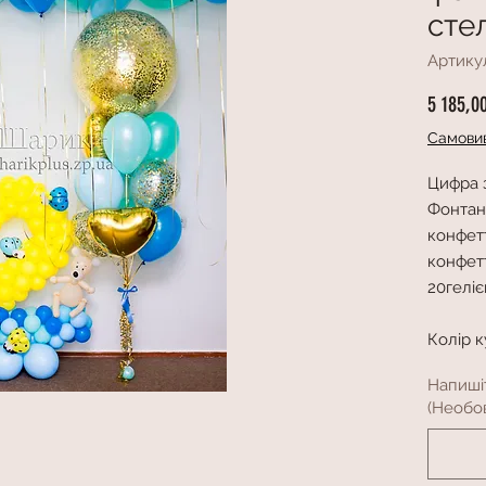
сте
Артику
5 185,0
Самовив
Цифра з
Фонтан 
конфетт
конфет
20геліє
Колір 
Напиші
(Необов