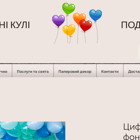
І КУЛІ
ПОД
учно
Послуги та свята
Паперовий декор
Контакти
Достав
Циф
фонт