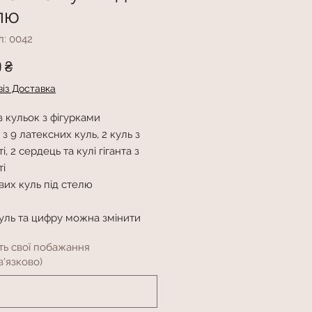
лю
л: 0042
Ціна
0 ₴
із Доставка
 кульок з фігурками
з 9 латексних куль, 2 куль з
і, 2 сердець та кулі гіганта з
ті
вих куль під стелю
куль та цифру можна змінити
ть свої побажання
'язково)