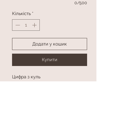
0/500
Кількість
*
Додати у кошик
Купити
Цифра з куль
Колір в асортименті
Висота приблизно 120 см
висота
висота приблизно 120 см