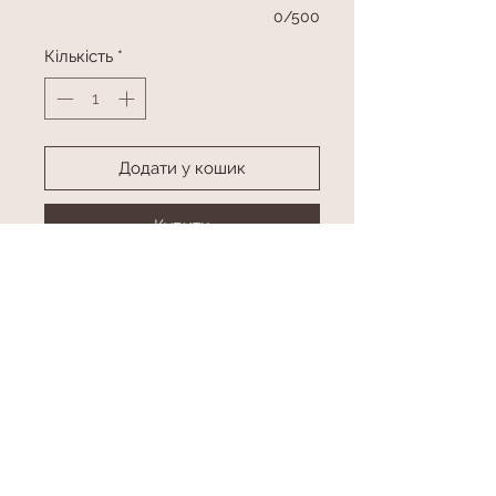
0/500
Кількість
*
Додати у кошик
Купити
фігура хлопчик та дівчинка
Колір можна замінити
висота приблизно 70 см