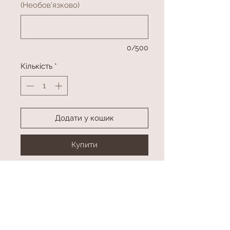
(Необов'язково)
0/500
Кількість
*
Додати у кошик
Купити
М'яка іграшка з букетом та
цукерками на підставці з
"повітряною" кулею.