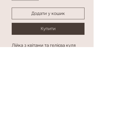
Додати у кошик
Купити
Лійка з квітами та гелієва куля
Колір в асортименті
Висота (без гелієвої кулі)
приблизно 60 см