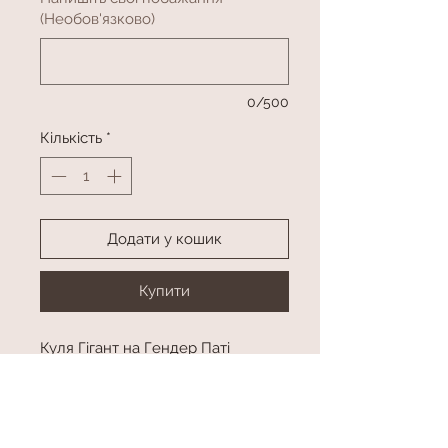
(Необов'язково)
0/500
Кількість
*
Додати у кошик
Купити
Куля Гігант на Гендер Паті
(всередині 12 міні куль та
конфетті)
Напис та колір будь-який