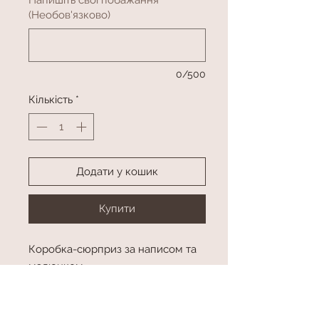
(Необов'язково)
0/500
Кількість
*
Додати у кошик
Купити
Коробка-сюрприз за написом та
малюнком
Фонтан з 10 фольгованих куль
Колір в асортименті