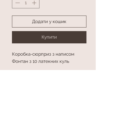
Додати у кошик
Купити
Коробка-сюрприз з написом
Фонтан з 10 латекних куль
Колір в асортименті
Напис будь-який
Розмір
розмір коробки куб 70*70 см