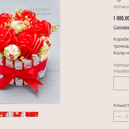
Артикул
1 000,0
Самовив
Коробк
троянд
Колір 
Напиші
(Необов
Кількіс