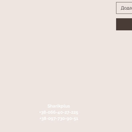
Дода
Sharikplus
+38-066-40-27-225
+38-097-730-90-51