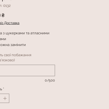
: 0132
Ціна
0 ₴
із Доставка
а з цукерками та атласними
ами
можна замінити
ть свої побажання
'язково)
0/500
ть
*