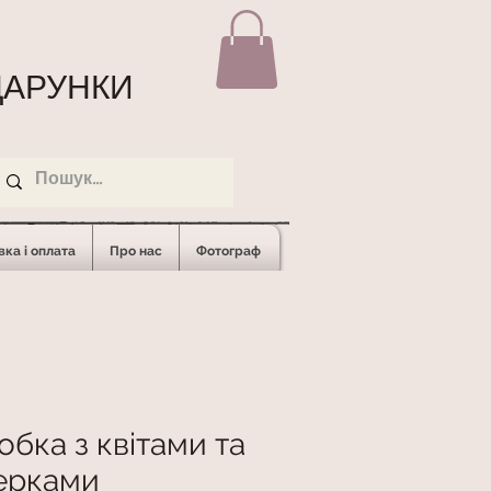
АРУНКИ
ка і оплата
Про нас
Фотограф
обка з квітами та
ерками