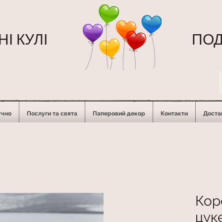
І КУЛІ
ПОД
учно
Послуги та свята
Паперовий декор
Контакти
Достав
Кор
цук