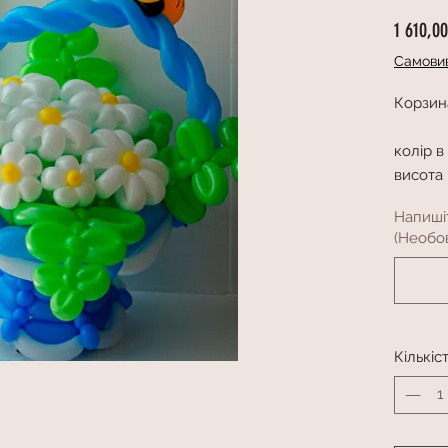
1 610,0
Самовив
Корзина
колір в
висота
Напиші
(Необов
Кількіс