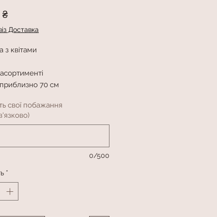
Ціна
0 ₴
із Доставка
 з квітами
 асортименті
 приблизно 70 см
ть свої побажання
'язково)
0/500
ть
*