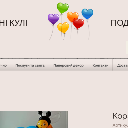
І КУЛІ
ПОД
учно
Послуги та свята
Паперовий декор
Контакти
Достав
Кор
Артикул