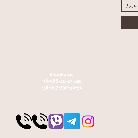
Дода
Sharikplus
+38-066-40-27-225
+38-097-730-90-51