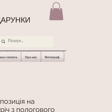
АРУНКИ
ка і оплата
Про нас
Фотограф
позиція на
тріч з пологового