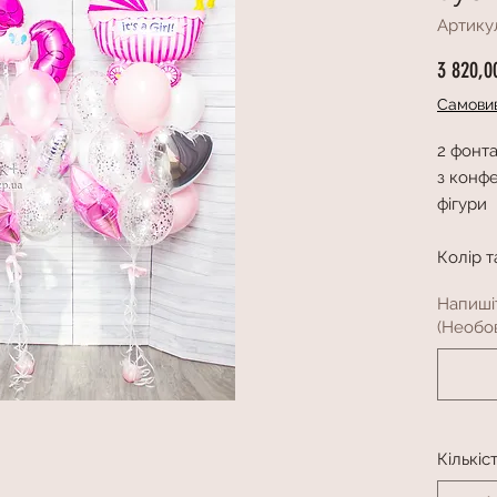
Артику
3 820,0
Самовив
2 фонта
з конфе
фігури
Колір т
Напиші
(Необов
Кількіс