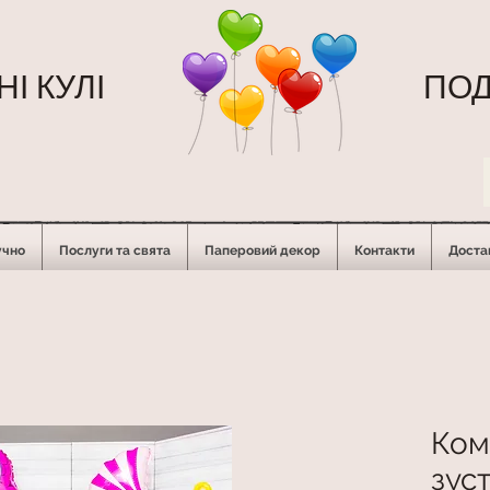
І КУЛІ
ПОД
учно
Послуги та свята
Паперовий декор
Контакти
Достав
Ком
зус