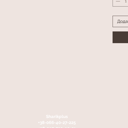
Дода
Sharikplus
+38-066-40-27-225