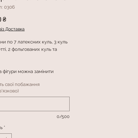
л: 0306
Ціна
0 ₴
із Доставка
ни по 7 латексних куль, 3 куль
тті, 2 фольгованих куль та
а фігури можна замінити
ть свої побажання
'язково)
0/500
ть
*