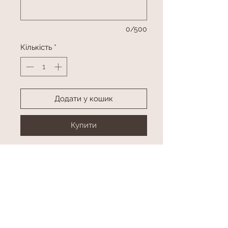
0/500
Кількість
*
Додати у кошик
Купити
Куля міні гігант з написом
(всередині конфетті)
2 фонтани по 4 латексні кулі, 1 кулі
з малюнком та 2 кулі з конфетті
Колір та напис будь-який