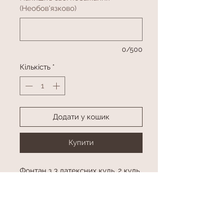
(Необов'язково)
0/500
Кількість
*
Додати у кошик
Купити
Фонтан з 3 латексних куль, 2 куль
з конфетті, 1 кулі з малюнком та
цифри
Фігура з гелієм