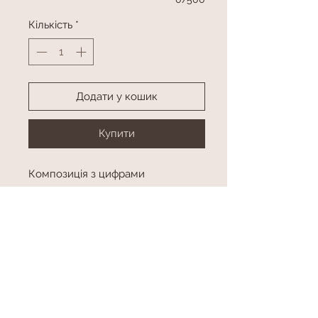
Кількість
*
Додати у кошик
Купити
Композиція з цифрами
Колір, цифра в асортименті
Висота приблизно 150 см
висота
висота приблизно 150 см