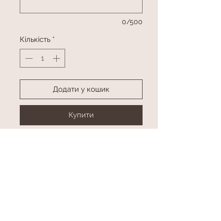
0/500
Кількість
*
Додати у кошик
Купити
Букет серце з цукерками Шарм
Колір в асортименті
Розмір
висота приблизно 60 см