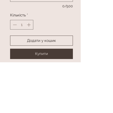
0/500
Кількість
*
Додати у кошик
Купити
Букет з фольгованих куль
Кулі в асортименті
Розмір
висота приблизно 40 см