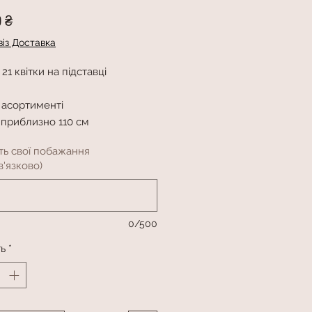
Ціна
0 ₴
із Доставка
 21 квітки на підставці
 асортименті
 приблизно 110 см
ть свої побажання
'язково)
0/500
ть
*