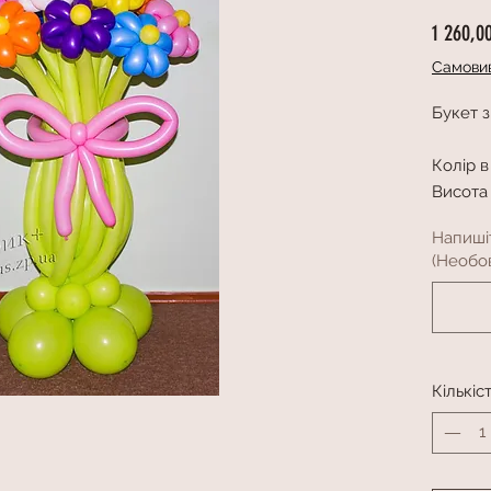
1 260,0
Самовив
Букет з
Колір в
Висота
Напиші
(Необов
Кількіс