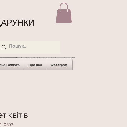
АРУНКИ
ка і оплата
Про нас
Фотограф
т квітів
л: 0593