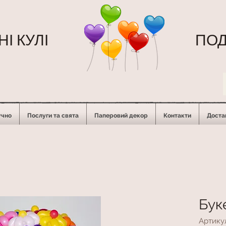
І КУЛІ
ПОД
учно
Послуги та свята
Паперовий декор
Контакти
Достав
Буке
Артику