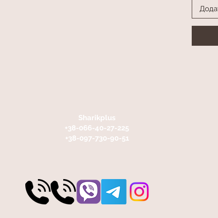
Дода
Sharikplus
+38-066-40-27-225
+38-097-730-90-51