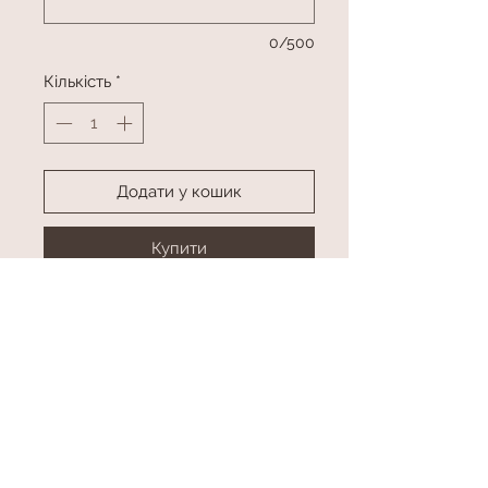
0/500
Кількість
*
Додати у кошик
Купити
Букет з 31 квітки Хром
колір в асортименті
висота приблизно 100 см